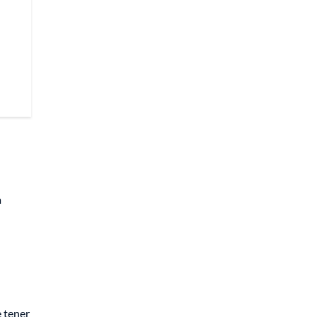
a
e tener