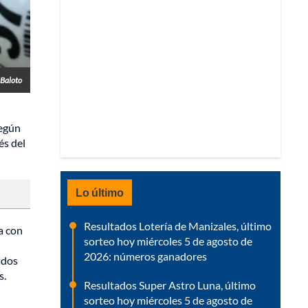
 Baloto
según
és del
Lo último
Resultados Lotería de Manizales, último
a con
sorteo hoy miércoles 5 de agosto de
2026: números ganadores
ados
s.
Resultados Super Astro Luna, último
sorteo hoy miércoles 5 de agosto de