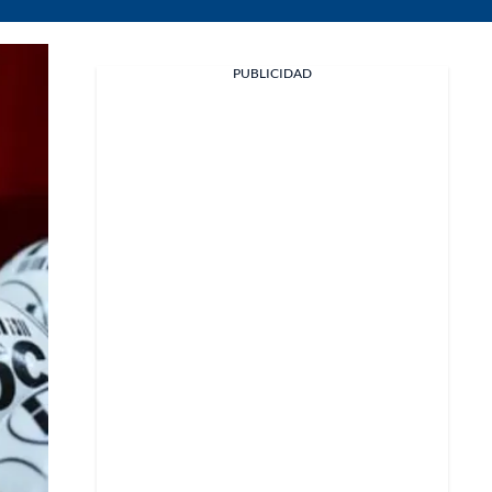
PUBLICIDAD
Facebook
X
Whatsapp
Copiar enlace
Telegram
LinkedIn