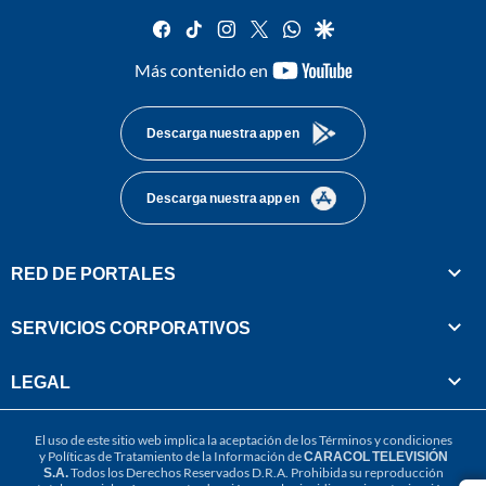
facebook
tiktok
instagram
twitter
whatsapp
google
youtube-
Más contenido en
footer
Descarga nuestra app en
Descarga nuestra app en
RED DE PORTALES
SERVICIOS CORPORATIVOS
LEGAL
El uso de este sitio web implica la aceptación de los
Términos y condiciones
y
Políticas de Tratamiento de la Información
de
CARACOL TELEVISIÓN
S.A.
Todos los Derechos Reservados D.R.A. Prohibida su reproducción