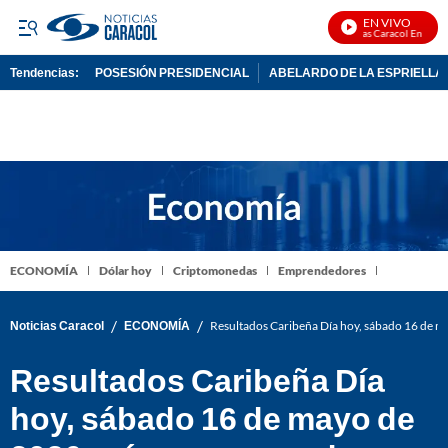
EN VIVO
Noticias Caracol En Vivo
Tendencias:
POSESIÓN PRESIDENCIAL
ABELARDO DE LA ESPRIELLA
PUBLICIDAD
ECONOMÍA
Dólar hoy
Criptomonedas
Emprendedores
/
/
Noticias Caracol
ECONOMÍA
Resultados Caribeña Día hoy, sábado 16 de m
Resultados Caribeña Día
hoy, sábado 16 de mayo de