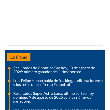
Lo último
Resultados de Chontico Día hoy, 10 de agosto de
2026: número ganador del último sorteo
Luis Felipe Henao habla de fracking, auditoría forense
y los retos que enfrenta Ecopetrol
Resultados Super Astro Luna: último sorteo hoy
domingo 9 de agosto de 2026 con los números
ganadores
Resultados Sinuano Noche: números ganadores del