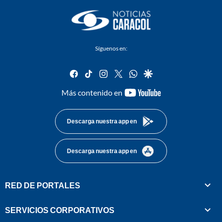
Síguenos en:
facebook
tiktok
instagram
twitter
whatsapp
google
youtube-
Más contenido en
footer
Descarga nuestra app en
Descarga nuestra app en
RED DE PORTALES
SERVICIOS CORPORATIVOS