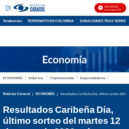
EN VIVO
Noticias Caracol En Vivo
Tendencias:
TERREMOTO EN COLOMBIA
DONACIONES TRAS TERRE
PUBLICIDAD
ECONOMÍA
Dólar hoy
Criptomonedas
Emprendedores
/
/
Noticias Caracol
ECONOMÍA
Resultados Caribeña Día, último sorteo del 
Resultados Caribeña Día,
último sorteo del martes 12