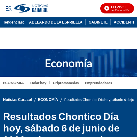
EN VIVO
Noticias Caracol En Vivo
Tendencias:
ABELARDO DE LA ESPRIELLA
GABINETE
ACCIDENTE 
PUBLICIDAD
ECONOMÍA
Dólar hoy
Criptomonedas
Emprendedores
/
/
Noticias Caracol
ECONOMÍA
Resultados Chontico Día hoy, sábado 6 de jun
Resultados Chontico Día
hoy, sábado 6 de junio de