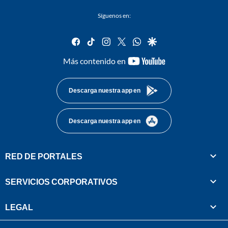
Síguenos en:
facebook
tiktok
instagram
twitter
whatsapp
google
youtube-
Más contenido en
footer
Descarga nuestra app en
Descarga nuestra app en
RED DE PORTALES
SERVICIOS CORPORATIVOS
LEGAL