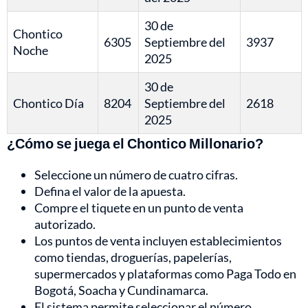
30 de
Chontico
6305
Septiembre del
3937
Noche
2025
30 de
Chontico Día
8204
Septiembre del
2618
2025
¿Cómo se juega el Chontico Millonario?
Seleccione un número de cuatro cifras.
Defina el valor de la apuesta.
Compre el tiquete en un punto de venta
autorizado.
Los puntos de venta incluyen establecimientos
como tiendas, droguerías, papelerías,
supermercados y plataformas como Paga Todo en
Bogotá, Soacha y Cundinamarca.
El sistema permite seleccionar el número