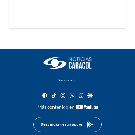
Síguenos en:
facebook
tiktok
instagram
twitter
whatsapp
google
youtube-
Más contenido en
footer
Descarga nuestra app en