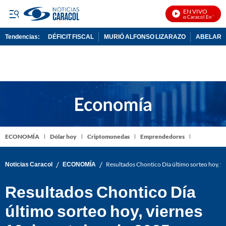
EN VIVO
Noticias Caracol En Vivo
Tendencias:
DÉFICIT FISCAL
MURIÓ ALFONSO LIZARAZO
ABELARDO
PUBLICIDAD
ECONOMÍA
Dólar hoy
Criptomonedas
Emprendedores
/
/
Noticias Caracol
ECONOMÍA
Resultados Chontico Día último sorteo hoy, 
Resultados Chontico Día
último sorteo hoy, viernes