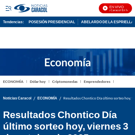
EN VIVO
Noticias Caracol En Vivo
Tendencias:
POSESIÓN PRESIDENCIAL
ABELARDO DE LA ESPRIELLA
PUBLICIDAD
ECONOMÍA
Dólar hoy
Criptomonedas
Emprendedores
/
/
Noticias Caracol
ECONOMÍA
Resultados Chontico Día último sorteo hoy, 
Resultados Chontico Día
último sorteo hoy, viernes 3