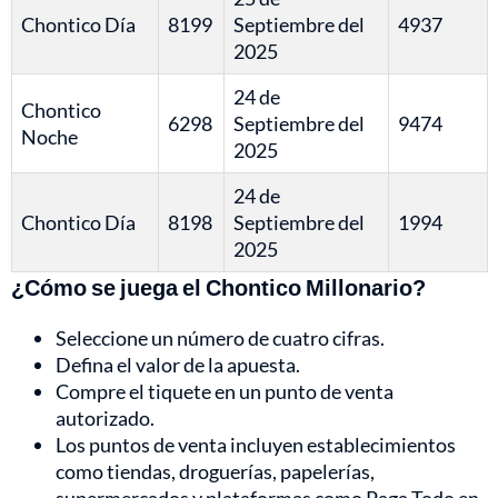
Chontico Día
8199
Septiembre del
4937
2025
24 de
Chontico
6298
Septiembre del
9474
Noche
2025
24 de
Chontico Día
8198
Septiembre del
1994
2025
¿Cómo se juega el Chontico Millonario?
Seleccione un número de cuatro cifras.
Defina el valor de la apuesta.
Compre el tiquete en un punto de venta
autorizado.
Los puntos de venta incluyen establecimientos
como tiendas, droguerías, papelerías,