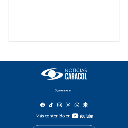
Síguenos en:
facebook
tiktok
instagram
twitter
whatsapp
google
youtube-
Más contenido en
footer