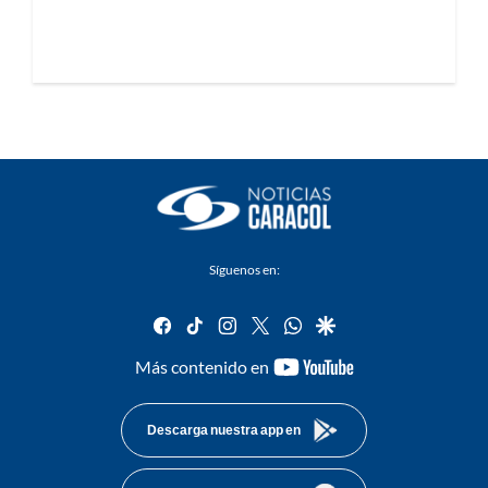
Síguenos en:
facebook
tiktok
instagram
twitter
whatsapp
google
youtube-
Más contenido en
footer
Descarga nuestra app en