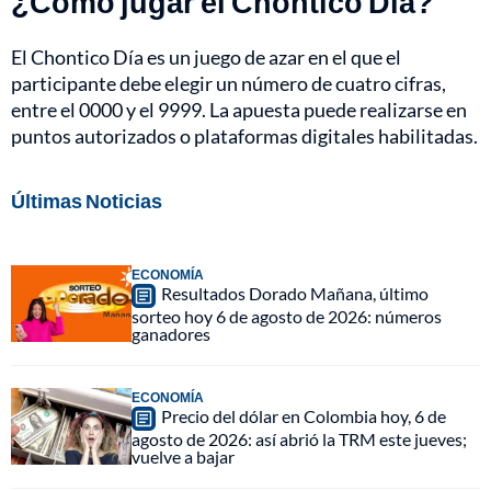
¿Cómo jugar el Chontico Día?
El Chontico Día es un juego de azar en el que el
participante debe elegir un número de cuatro cifras,
entre el 0000 y el 9999. La apuesta puede realizarse en
puntos autorizados o plataformas digitales habilitadas.
Últimas Noticias
ECONOMÍA
Resultados Dorado Mañana, último
sorteo hoy 6 de agosto de 2026: números
ganadores
ECONOMÍA
Precio del dólar en Colombia hoy, 6 de
agosto de 2026: así abrió la TRM este jueves;
vuelve a bajar