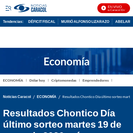
EN VIVO
Noticias Caracol En Vivo
Tendencias:
DÉFICIT FISCAL
MURIÓ ALFONSO LIZARAZO
ABELARDO
PUBLICIDAD
ECONOMÍA
Dólar hoy
Criptomonedas
Emprendedores
/
/
Noticias Caracol
ECONOMÍA
Resultados Chontico Día último sorteo mart
Resultados Chontico Día
último sorteo martes 19 de