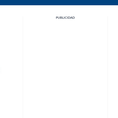
PUBLICIDAD
Facebook
X
Whatsapp
Copiar enlace
Telegram
LinkedIn