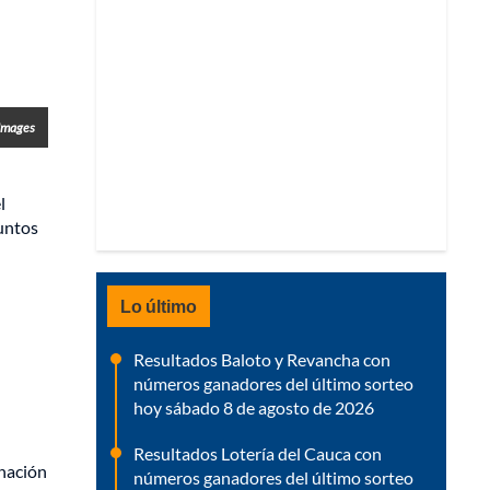
 Images
l
puntos
Lo último
Resultados Baloto y Revancha con
números ganadores del último sorteo
hoy sábado 8 de agosto de 2026
Resultados Lotería del Cauca con
inación
números ganadores del último sorteo