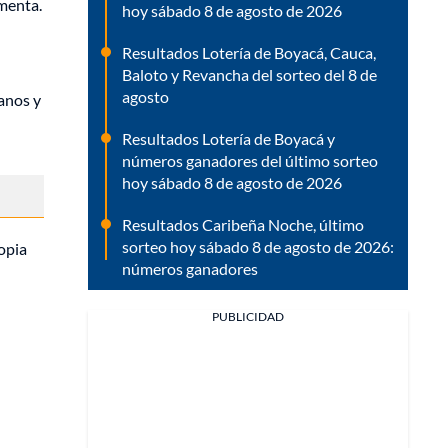
umenta.
hoy sábado 8 de agosto de 2026
Resultados Lotería de Boyacá, Cauca,
Baloto y Revancha del sorteo del 8 de
agosto
anos y
Resultados Lotería de Boyacá y
números ganadores del último sorteo
hoy sábado 8 de agosto de 2026
Resultados Caribeña Noche, último
sorteo hoy sábado 8 de agosto de 2026:
opia
números ganadores
PUBLICIDAD