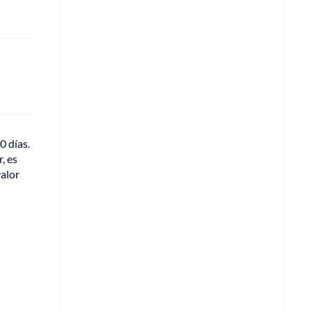
0 días.
, es
valor