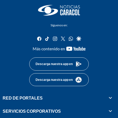
Síguenos en:
facebook
tiktok
instagram
twitter
whatsapp
google
youtube-
Más contenido en
footer
Descarga nuestra app en
Descarga nuestra app en
RED DE PORTALES
SERVICIOS CORPORATIVOS