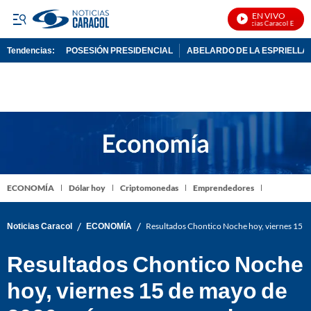
EN VIVO
Noticias Caracol En Vivo
Tendencias:
POSESIÓN PRESIDENCIAL
ABELARDO DE LA ESPRIELLA
PUBLICIDAD
ECONOMÍA
Dólar hoy
Criptomonedas
Emprendedores
/
/
Noticias Caracol
ECONOMÍA
Resultados Chontico Noche hoy, viernes 15 
Resultados Chontico Noche
hoy, viernes 15 de mayo de