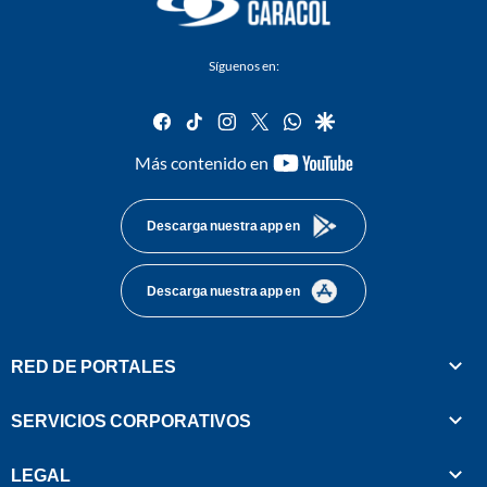
Síguenos en:
facebook
tiktok
instagram
twitter
whatsapp
google
youtube-
Más contenido en
footer
Descarga nuestra app en
Descarga nuestra app en
RED DE PORTALES
SERVICIOS CORPORATIVOS
LEGAL