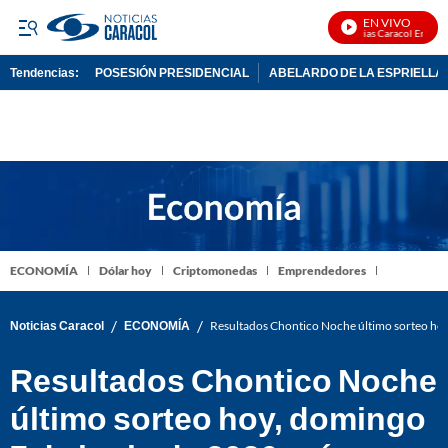
EN VIVO
Noticias Caracol En Vivo
Tendencias:
POSESIÓN PRESIDENCIAL
ABELARDO DE LA ESPRIELLA
PUBLICIDAD
ECONOMÍA
Dólar hoy
Criptomonedas
Emprendedores
/
/
Noticias Caracol
ECONOMÍA
Resultados Chontico Noche último sorteo hoy
Resultados Chontico Noche
último sorteo hoy, domingo