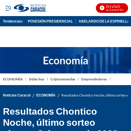
EN VIVO
Noticias Caracol En Vivo
Tendencias:
POSESIÓN PRESIDENCIAL
ABELARDO DE LA ESPRIELLA
PUBLICIDAD
ECONOMÍA
Dólar hoy
Criptomonedas
Emprendedores
/
/
Noticias Caracol
ECONOMÍA
Resultados Chontico Noche, último sorteo vi
Resultados Chontico
Noche, último sorteo