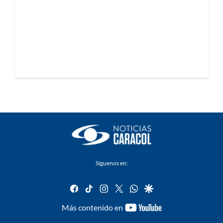
Síguenos en:
facebook
tiktok
instagram
twitter
whatsapp
google
youtube-
Más contenido en
footer