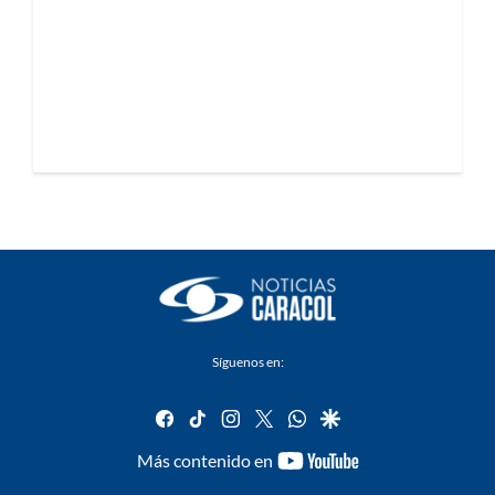
Síguenos en:
facebook
tiktok
instagram
twitter
whatsapp
google
youtube-
Más contenido en
footer