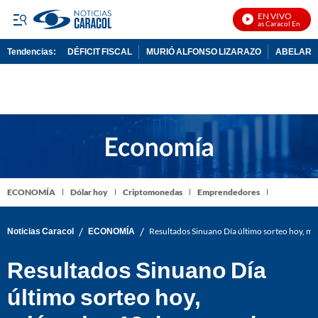
EN VIVO
Noticias Caracol En Vivo
Tendencias:
DÉFICIT FISCAL
MURIÓ ALFONSO LIZARAZO
ABELARDO
PUBLICIDAD
ECONOMÍA
Dólar hoy
Criptomonedas
Emprendedores
/
/
Noticias Caracol
ECONOMÍA
Resultados Sinuano Día último sorteo hoy, m
Resultados Sinuano Día
último sorteo hoy,