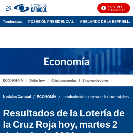
EN VIVO
Noticias Caracol En Vivo
Tendencias:
POSESIÓN PRESIDENCIAL
ABELARDO DE LA ESPRIELLA
PUBLICIDAD
ECONOMÍA
Dólar hoy
Criptomonedas
Emprendedores
/
/
Noticias Caracol
ECONOMÍA
Resultados de la Lotería de la Cruz Roja hoy,
Resultados de la Lotería de
la Cruz Roja hoy, martes 2