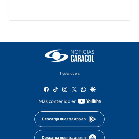
Síguenos en:
facebook
tiktok
instagram
twitter
whatsapp
google
youtube-
Más contenido en
footer
Descarga nuestra app en
Descarga nuestra app en