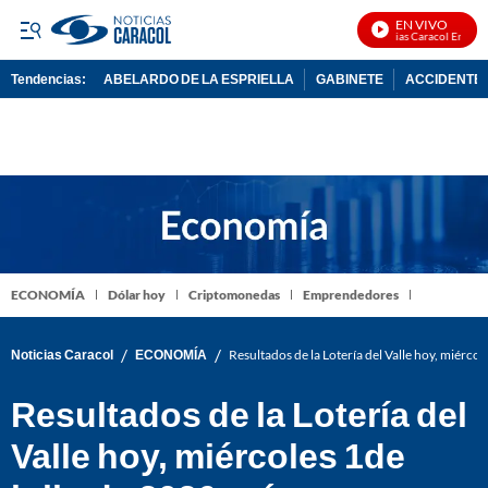
EN VIVO
Noticias Caracol En Vivo
Tendencias:
ABELARDO DE LA ESPRIELLA
GABINETE
ACCIDENTE 
PUBLICIDAD
ECONOMÍA
Dólar hoy
Criptomonedas
Emprendedores
/
/
Noticias Caracol
ECONOMÍA
Resultados de la Lotería del Valle hoy, miérc
Resultados de la Lotería del
Valle hoy, miércoles 1de