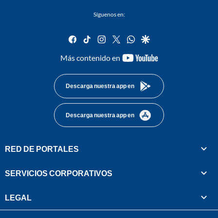
Síguenos en:
facebook
tiktok
instagram
twitter
whatsapp
google
youtube-
Más contenido en
footer
Descarga nuestra app en
Descarga nuestra app en
RED DE PORTALES
SERVICIOS CORPORATIVOS
LEGAL