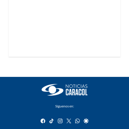
Síguenos en:
facebook
tiktok
instagram
twitter
whatsapp
google