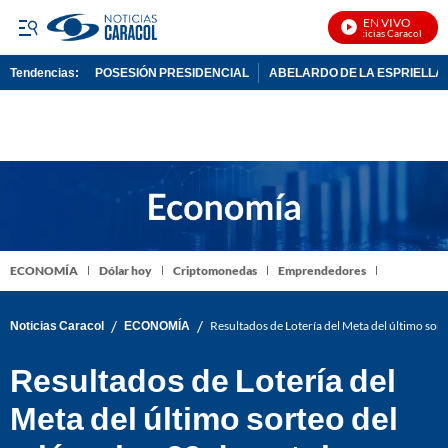
EN VIVO
Noticias Caracol En Viv
Tendencias:
POSESIÓN PRESIDENCIAL
ABELARDO DE LA ESPRIELLA
PUBLICIDAD
ECONOMÍA
Dólar hoy
Criptomonedas
Emprendedores
/
/
Noticias Caracol
ECONOMÍA
Resultados de Lotería del Meta del último so
Resultados de Lotería del
Meta del último sorteo del