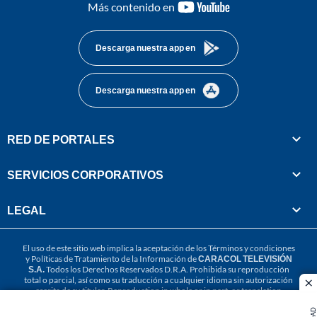
youtube-
Más contenido en
footer
Descarga nuestra app en
Descarga nuestra app en
RED DE PORTALES
SERVICIOS CORPORATIVOS
LEGAL
El uso de este sitio web implica la aceptación de los
Términos y condiciones
y
Políticas de Tratamiento de la Información
de
CARACOL TELEVISIÓN
S.A.
Todos los Derechos Reservados D.R.A. Prohibida su reproducción
total o parcial, así como su traducción a cualquier idioma sin autorización
cl
escrita de su titular. Reproduction in whole or in part, or translation
without written permission is prohibited. All rights reserved 2025.