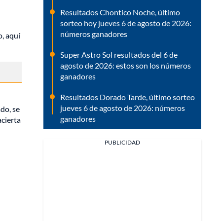
Resultados Chontico Noche, último
sorteo hoy jueves 6 de agosto de 2026:
números ganadores
o, aquí
Super Astro Sol resultados del 6 de
agosto de 2026: estos son los números
ganadores
Resultados Dorado Tarde, último sorteo
jueves 6 de agosto de 2026: números
do, se
ganadores
acierta
PUBLICIDAD