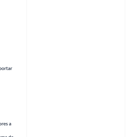
portar
ores a
tema de