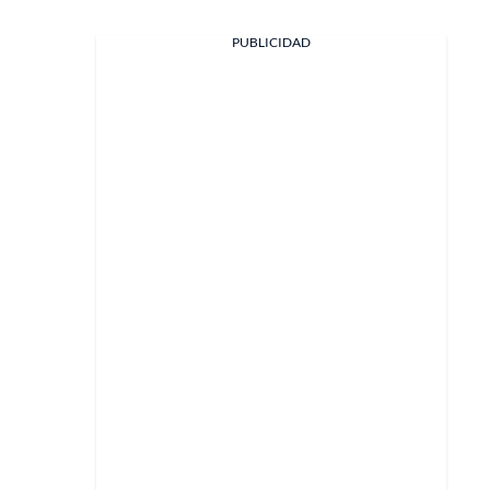
PUBLICIDAD
Facebook
X
Whatsapp
Copiar enlace
Telegram
LinkedIn