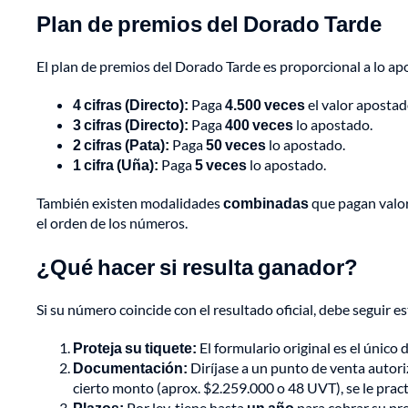
Plan de premios del Dorado Tarde
El plan de premios del Dorado Tarde es proporcional a lo ap
4 cifras (Directo):
Paga
4.500 veces
el valor apostad
3 cifras (Directo):
Paga
400 veces
lo apostado.
2 cifras (Pata):
Paga
50 veces
lo apostado.
1 cifra (Uña):
Paga
5 veces
lo apostado.
También existen modalidades
combinadas
que pagan valor
el orden de los números.
¿Qué hacer si resulta ganador?
Si su número coincide con el resultado oficial, debe seguir 
Proteja su tiquete:
El formulario original es el único
Documentación:
Diríjase a un punto de venta autor
cierto monto (aprox. $2.259.000 o 48 UVT), se le prac
Plazos:
Por ley, tiene hasta
un año
para cobrar su pre