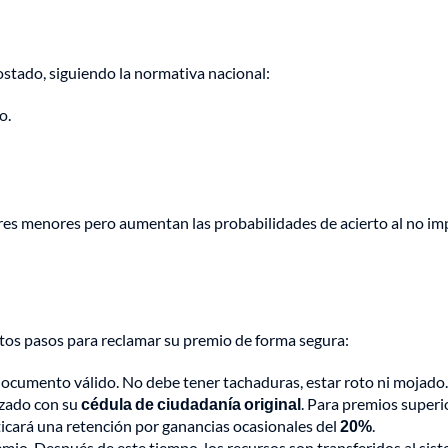
ostado, siguiendo la normativa nacional:
o.
es menores pero aumentan las probabilidades de acierto al no im
estos pasos para reclamar su premio de forma segura:
 documento válido. No debe tener tachaduras, estar roto ni mojado.
izado con su
cédula de ciudadanía original
. Para premios superi
ticará una retención por ganancias ocasionales del
20%
.
mio. Después de este tiempo, los recursos son transferidos al sis