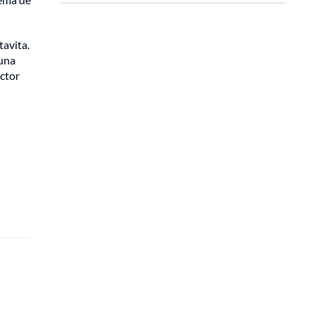
tavita.
 una
ector