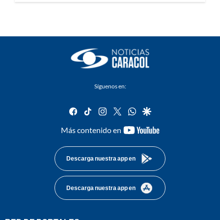
Síguenos en:
facebook
tiktok
instagram
twitter
whatsapp
google
youtube-
Más contenido en
footer
Descarga nuestra app en
Descarga nuestra app en