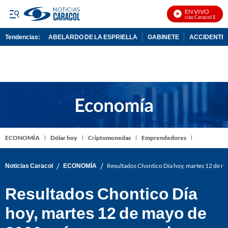
EN VIVO
Noticias Caracol En Vivo
Tendencias:
ABELARDO DE LA ESPRIELLA
GABINETE
ACCIDENTE 
PUBLICIDAD
ECONOMÍA
Dólar hoy
Criptomonedas
Emprendedores
/
/
Noticias Caracol
ECONOMÍA
Resultados Chontico Día hoy, martes 12 de 
Resultados Chontico Día
hoy, martes 12 de mayo de