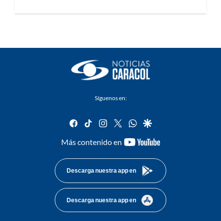
Síguenos en:
facebook
tiktok
instagram
twitter
whatsapp
google
youtube-
Más contenido en
footer
Descarga nuestra app en
Descarga nuestra app en