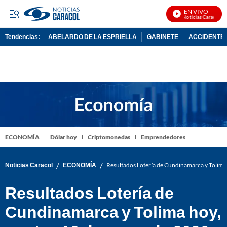
EN VIVO
Noticias Caracol En 
Tendencias:
ABELARDO DE LA ESPRIELLA
GABINETE
ACCIDENTE 
PUBLICIDAD
ECONOMÍA
Dólar hoy
Criptomonedas
Emprendedores
/
/
Noticias Caracol
ECONOMÍA
Resultados Lotería de Cundinamarca y Tolim
Resultados Lotería de
Cundinamarca y Tolima hoy,