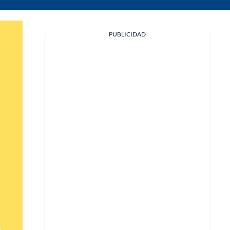
PUBLICIDAD
Facebook
X
Whatsapp
Copiar enlace
Telegram
LinkedIn