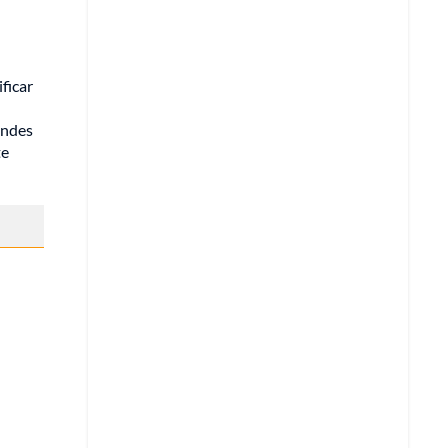
ficar
andes
te