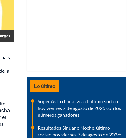
 Images
 país,
de la
Lo último
Super Astro Luna: vea el último sorteo
ite
hoy viernes 7 de agosto de 2026 con los
fecha
números ganadores
 el
os
Resultados Sinuano Noche, último
sorteo hoy viernes 7 de agosto de 2026: