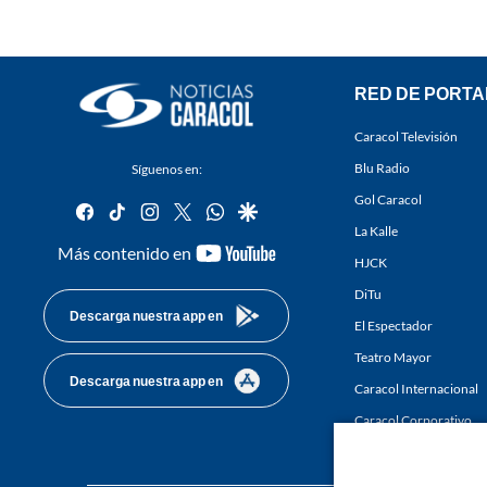
RED DE PORTA
Caracol Televisión
Blu Radio
Síguenos en:
Gol Caracol
facebook
tiktok
instagram
twitter
whatsapp
google
La Kalle
youtube-
Más contenido en
HJCK
footer
DiTu
Descarga nuestra app en
El Espectador
Teatro Mayor
Descarga nuestra app en
Caracol Internacional
Caracol Corporativo
Caracol Next