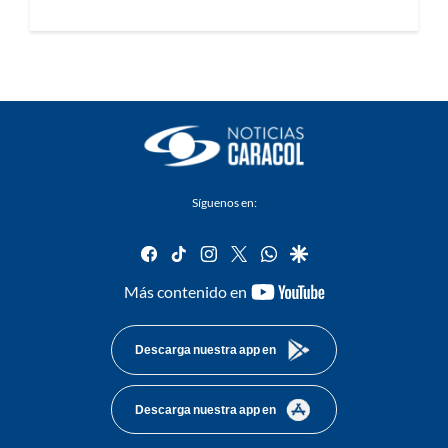
Síguenos en:
facebook
tiktok
instagram
twitter
whatsapp
google
youtube-
Más contenido en
footer
Descarga nuestra app en
Descarga nuestra app en