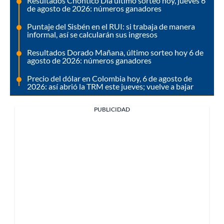
Resultados Chontico Día último sorteo hoy, jueves 6
de agosto de 2026: números ganadores
Puntaje del Sisbén en el RUI: si trabaja de manera
informal, así se calcularán sus ingresos
Resultados Dorado Mañana, último sorteo hoy 6 de
agosto de 2026: números ganadores
Precio del dólar en Colombia hoy, 6 de agosto de
2026: así abrió la TRM este jueves; vuelve a bajar
PUBLICIDAD