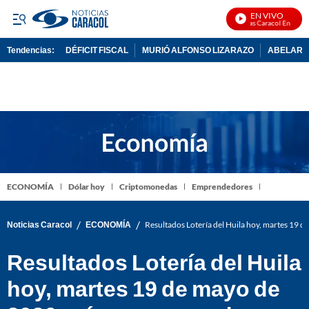
EN VIVO
Noticias Caracol En Vivo
Tendencias:
DÉFICIT FISCAL
MURIÓ ALFONSO LIZARAZO
ABELARDO
PUBLICIDAD
ECONOMÍA
Dólar hoy
Criptomonedas
Emprendedores
/
/
Noticias Caracol
ECONOMÍA
Resultados Lotería del Huila hoy, martes 19
Resultados Lotería del Huila
hoy, martes 19 de mayo de