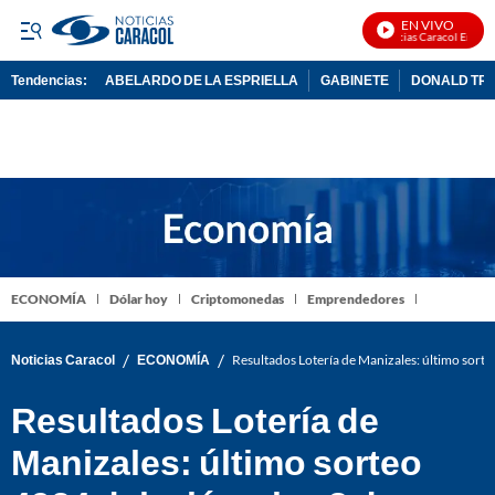
EN VIVO
Noticias Caracol En Vivo
Tendencias:
ABELARDO DE LA ESPRIELLA
GABINETE
DONALD TR
PUBLICIDAD
ECONOMÍA
Dólar hoy
Criptomonedas
Emprendedores
/
/
Noticias Caracol
ECONOMÍA
Resultados Lotería de Manizales: último sort
Resultados Lotería de
Manizales: último sorteo