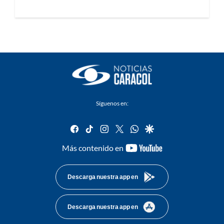
Síguenos en:
facebook
tiktok
instagram
twitter
whatsapp
google
youtube-
Más contenido en
footer
Descarga nuestra app en
Descarga nuestra app en