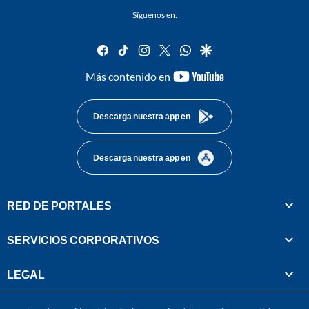
Síguenos en:
facebook
tiktok
instagram
twitter
whatsapp
google
youtube-
Más contenido en
footer
Descarga nuestra app en
Descarga nuestra app en
RED DE PORTALES
SERVICIOS CORPORATIVOS
LEGAL