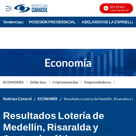
EN VIVO
Noticias Caracol En Vivo
Tendencias:
POSESIÓN PRESIDENCIAL
ABELARDO DE LA ESPRIELLA
PUBLICIDAD
ECONOMÍA
Dólar hoy
Criptomonedas
Emprendedores
/
/
Noticias Caracol
ECONOMÍA
Resultados Lotería de Medellín, Risaralda y Sa
Resultados Lotería de
Medellín, Risaralda y