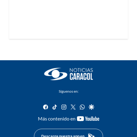
Síguenos en:
facebook
tiktok
instagram
twitter
whatsapp
google
youtube-
Más contenido en
footer
Descarga nuestra app en