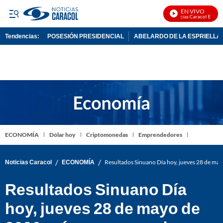
EN VIVO
Noticias Caracol En Vivo
Tendencias:
POSESIÓN PRESIDENCIAL
ABELARDO DE LA ESPRIELLA
PUBLICIDAD
ECONOMÍA
Dólar hoy
Criptomonedas
Emprendedores
/
/
Noticias Caracol
ECONOMÍA
Resultados Sinuano Día hoy, jueves 28 de ma
Resultados Sinuano Día
hoy, jueves 28 de mayo de