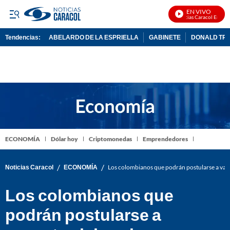
EN VIVO
Noticias Caracol En Vivo
Tendencias:
ABELARDO DE LA ESPRIELLA
GABINETE
DONALD TR
PUBLICIDAD
ECONOMÍA
Dólar hoy
Criptomonedas
Emprendedores
/
/
Noticias Caracol
ECONOMÍA
Los colombianos que podrán postularse a vaca
Los colombianos que
podrán postularse a