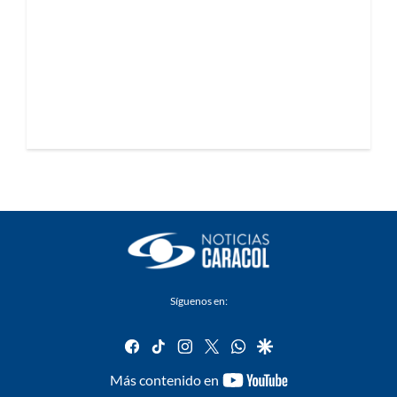
Síguenos en:
facebook
tiktok
instagram
twitter
whatsapp
google
youtube-
Más contenido en
footer