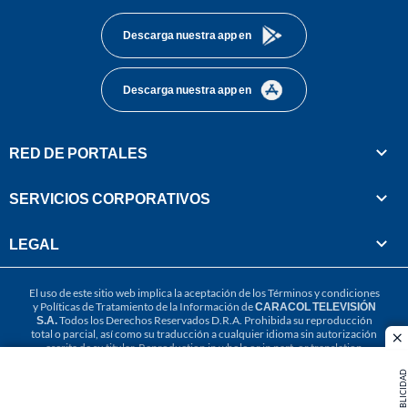
Descarga nuestra app en
Descarga nuestra app en
RED DE PORTALES
SERVICIOS CORPORATIVOS
LEGAL
El uso de este sitio web implica la aceptación de los
Términos y condiciones
y
Políticas de Tratamiento de la Información
de
CARACOL TELEVISIÓN
S.A.
Todos los Derechos Reservados D.R.A. Prohibida su reproducción
total o parcial, así como su traducción a cualquier idioma sin autorización
cl
escrita de su titular. Reproduction in whole or in part, or translation
without written permission is prohibited. All rights reserved 2025.
PUBLICIDAD
MIEMBRO DE: