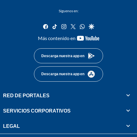
Síguenos en:
facebook
tiktok
instagram
twitter
whatsapp
google
youtube-
Más contenido en
footer
Descarga nuestra app en
Descarga nuestra app en
RED DE PORTALES
SERVICIOS CORPORATIVOS
LEGAL