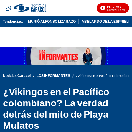
EN VIVO
Noticias Caracol En Vivo
Tendencias:
MURIÓ ALFONSO LIZARAZO
ABELARDO DE LA ESPRIELL
PUBLICIDAD
/
/
Noticias Caracol
LOS INFORMANTES
¿Vikingos en el Pacífico colombiano?
¿Vikingos en el Pacífico
colombiano? La verdad
detrás del mito de Playa
Mulatos