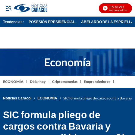
EN VIVO
Noticias Caracol En Vivo
Tendencias:
POSESIÓN PRESIDENCIAL
ABELARDO DE LA ESPRIELLA
PUBLICIDAD
ECONOMÍA
Dólar hoy
Criptomonedas
Emprendedores
/
/
Noticias Caracol
ECONOMÍA
SIC formula pliego de cargos contra Bavaria y
SIC formula pliego de
cargos contra Bavaria y