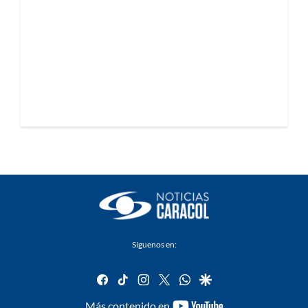
Síguenos en:
facebook
tiktok
instagram
twitter
whatsapp
google
youtube-
Más contenido en