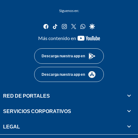
Síguenos en:
facebook
tiktok
instagram
twitter
whatsapp
google
youtube-
Más contenido en
footer
Descarga nuestra app en
Descarga nuestra app en
RED DE PORTALES
SERVICIOS CORPORATIVOS
LEGAL