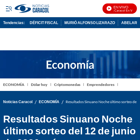
EN VIVO
Noticias Caracol En Vivo
Tendencias:
DÉFICIT FISCAL
MURIÓ ALFONSO LIZARAZO
ABELARDO
PUBLICIDAD
ECONOMÍA
Dólar hoy
Criptomonedas
Emprendedores
/
/
Noticias Caracol
ECONOMÍA
Resultados Sinuano Noche último sorteo del 
Resultados Sinuano Noche
último sorteo del 12 de junio