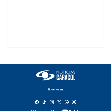
Síguenos en:
facebook
tiktok
instagram
twitter
whatsapp
google