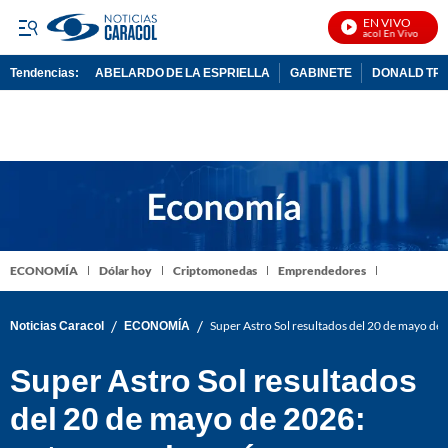
EN VIVO
Noticias Caracol En Vivo
Tendencias:
ABELARDO DE LA ESPRIELLA
GABINETE
DONALD TR
PUBLICIDAD
ECONOMÍA
Dólar hoy
Criptomonedas
Emprendedores
/
/
Noticias Caracol
ECONOMÍA
Super Astro Sol resultados del 20 de mayo de
Super Astro Sol resultados
del 20 de mayo de 2026: