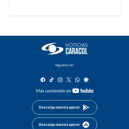
Síguenos en:
facebook
tiktok
instagram
twitter
whatsapp
google
youtube-
Más contenido en
footer
Descarga nuestra app en
Descarga nuestra app en