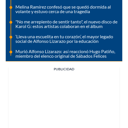
Melina Ramírez confesó que se quedó dormida al
volante y estuvo cerca de una tragedia
"No me arrepiento de sentir tanto", el nuevo disco de
Karol G: estos artistas colaboran en el álbum
‘Lleva una escuelita en tu corazón’, el mayor legado
social de Alfonso Lizarazo por la educación
Murió Alfonso Lizarazo: así reaccionó Hugo Patiño,
miembro del elenco original de Sábados Felices
PUBLICIDAD