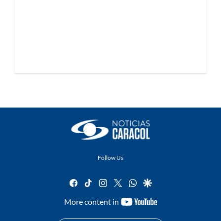
Follow Us
facebook
tiktok
instagram
twitter
whatsapp
google
youtube-
More content in
footer