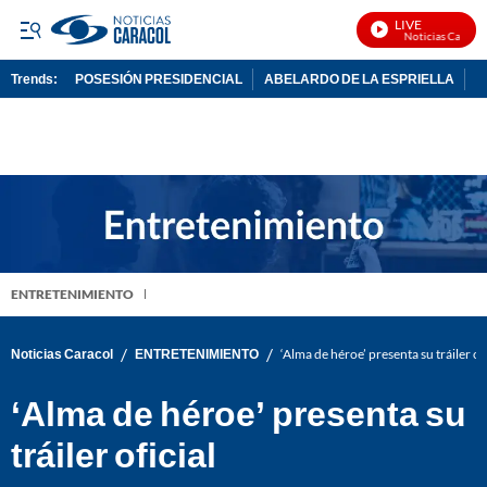
LIVE
Noticias Caracol 
Trends:
POSESIÓN PRESIDENCIAL
ABELARDO DE LA ESPRIELLA
C
ADVERTISEMENT
ENTRETENIMIENTO
/
/
Noticias Caracol
ENTRETENIMIENTO
‘Alma de héroe’ presenta su tráiler ofi
‘Alma de héroe’ presenta su
tráiler oficial