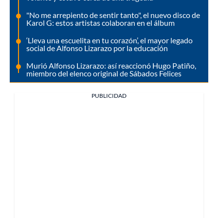
"No me arrepiento de sentir tanto", el nuevo disco de
Karol G: estos artistas colaboran en el álbum
‘Lleva una escuelita en tu corazón’, el mayor legado
social de Alfonso Lizarazo por la educación
Murió Alfonso Lizarazo: así reaccionó Hugo Patiño,
miembro del elenco original de Sábados Felices
PUBLICIDAD