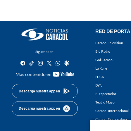
RED DE PORTA
Caracol Televisión
Blu Radio
Síguenos en:
Gol Caracol
facebook
tiktok
instagram
twitter
whatsapp
google
La Kalle
youtube-
Más contenido en
HJCK
footer
DiTu
Descarga nuestra app en
El Espectador
Teatro Mayor
Descarga nuestra app en
Caracol Internacional
Caracol Corporativo
Caracol Next