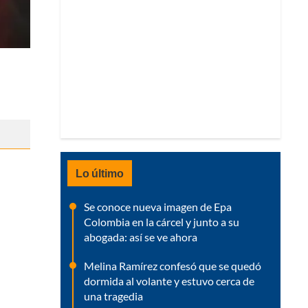
Lo último
Se conoce nueva imagen de Epa
Colombia en la cárcel y junto a su
abogada: así se ve ahora
Melina Ramírez confesó que se quedó
dormida al volante y estuvo cerca de
una tragedia