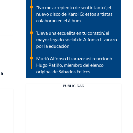
"No me arrepiento de sentir tanto", el
nuevo disco de Karol G: estos artistas
colaboran en el álbum
‘Lleva una escuelita en tu corazón’, el
mayor legado social de Alfonso Lizarazo
por la educación
Murió Alfonso Lizarazo: así reaccionó
Hugo Patiño, miembro del elenco
original de Sábados Felices
la
PUBLICIDAD