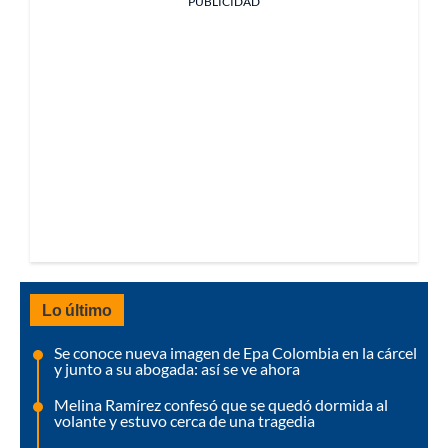
PUBLICIDAD
Lo último
Se conoce nueva imagen de Epa Colombia en la cárcel
y junto a su abogada: así se ve ahora
Melina Ramírez confesó que se quedó dormida al
volante y estuvo cerca de una tragedia