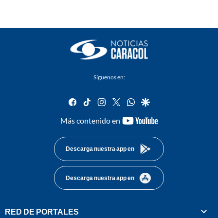
Síguenos en:
facebook
tiktok
instagram
twitter
whatsapp
google
youtube-
Más contenido en
footer
Descarga nuestra app en
Descarga nuestra app en
RED DE PORTALES