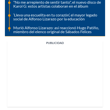
"No me arrepiento de sentir tanto", el nuevo disco de
Karol G: estos artistas colaboran en el álbum
‘Lleva una escuelita en tu corazón’, el mayor legado
social de Alfonso Lizarazo por la educación
Murió Alfonso Lizarazo: así reaccionó Hugo Patiño,
miembro del elenco original de Sábados Felices
PUBLICIDAD