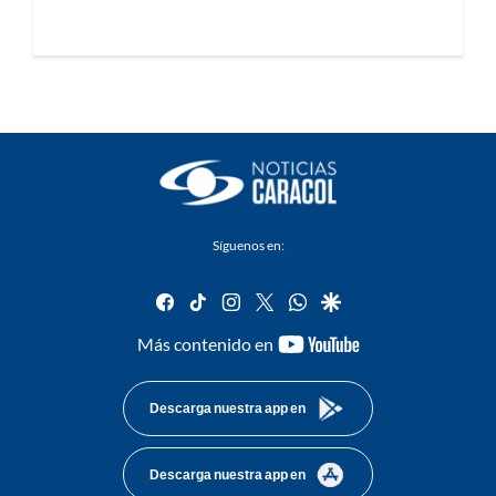
Síguenos en:
facebook
tiktok
instagram
twitter
whatsapp
google
youtube-
Más contenido en
footer
Descarga nuestra app en
Descarga nuestra app en