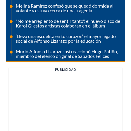
Melina Ramírez confesó que se quedó dormida al
volante y estuvo cerca de una tragedia
"No me arrepiento de sentir tanto", el nuevo disco de
Karol G: estos artistas colaboran en el álbum
‘Lleva una escuelita en tu corazón’, el mayor legado
social de Alfonso Lizarazo por la educación
Murió Alfonso Lizarazo: así reaccionó Hugo Patiño,
miembro del elenco original de Sábados Felices
PUBLICIDAD