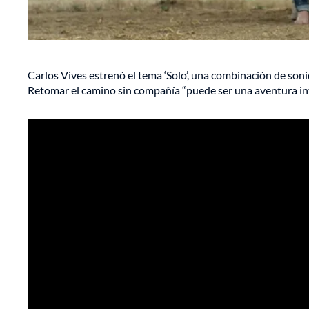
Carlos Vives estrenó el tema ‘Solo’, una combinación de sonid
Retomar el camino sin compañía “puede ser una aventura inte