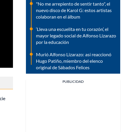
"No me arrepiento de sentir tanto", el
nuevo disco de Karol G: estos artistas
colaboran en el álbum
‘Lleva una escuelita en tu corazón’, el
mayor legado social de Alfonso Lizarazo
por la educación
Murió Alfonso Lizarazo: así reaccionó
Hugo Patiño, miembro del elenco
original de Sábados Felices
PUBLICIDAD
cie