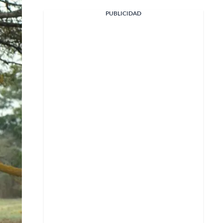
Facebook
PUBLICIDAD
X
Whatsapp
Copiar enlace
Telegram
LinkedIn