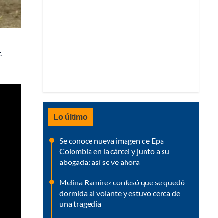
.
Lo último
Se conoce nueva imagen de Epa
Colombia en la cárcel y junto a su
abogada: así se ve ahora
Melina Ramírez confesó que se quedó
dormida al volante y estuvo cerca de
una tragedia