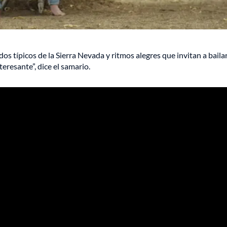
os típicos de la Sierra Nevada y ritmos alegres que invitan a bailar
resante”, dice el samario.