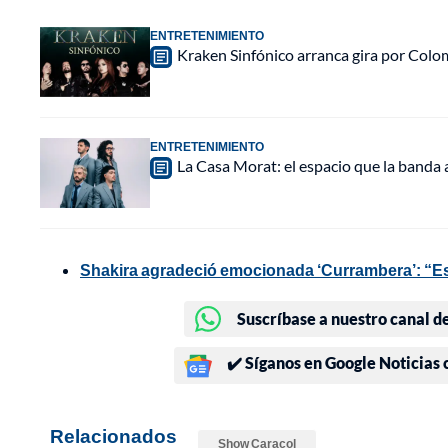
ENTRETENIMIENTO
Kraken Sinfónico arranca gira por Colo
ENTRETENIMIENTO
La Casa Morat: el espacio que la banda
Shakira agradeció emocionada ‘Currambera’: “Es 
Suscríbase a nuestro canal d
✔️ Síganos en Google Noticias
Relacionados
Show Caracol