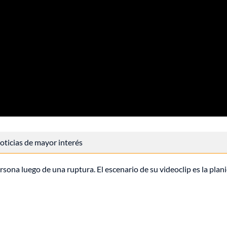
 noticias de mayor interés
rsona luego de una ruptura. El escenario de su videoclip es la plani