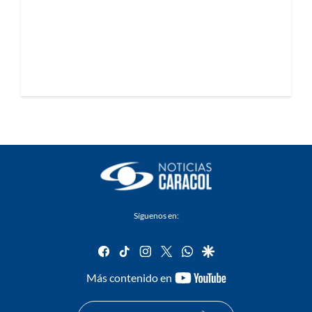
Síguenos en:
facebook
tiktok
instagram
twitter
whatsapp
google
youtube-
Más contenido en
footer