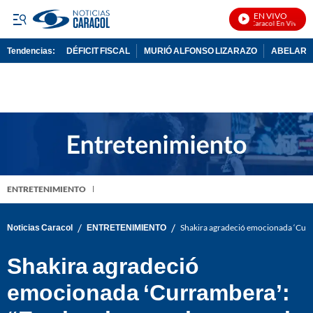
EN VIVO
Noticias Caracol En Vivo
Tendencias:
DÉFICIT FISCAL
MURIÓ ALFONSO LIZARAZO
ABELARDO
PUBLICIDAD
ENTRETENIMIENTO
/
/
Noticias Caracol
ENTRETENIMIENTO
Shakira agradeció emocionada ‘Curra
Shakira agradeció
emocionada ‘Currambera’: