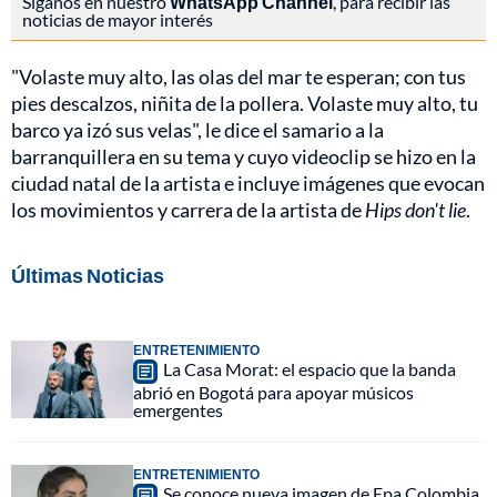
Síganos en nuestro
WhatsApp Channel
, para recibir las
noticias de mayor interés
"Volaste muy alto, las olas del mar te esperan; con tus
pies descalzos, niñita de la pollera. Volaste muy alto, tu
barco ya izó sus velas", le dice el samario a la
barranquillera en su tema y cuyo videoclip se hizo en la
ciudad natal de la artista e incluye imágenes que evocan
los movimientos y carrera de la artista de
Hips don't lie
.
Últimas Noticias
ENTRETENIMIENTO
La Casa Morat: el espacio que la banda
abrió en Bogotá para apoyar músicos
emergentes
ENTRETENIMIENTO
Se conoce nueva imagen de Epa Colombia