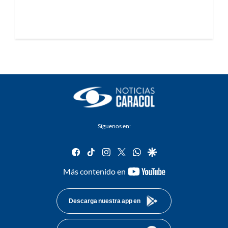
Síguenos en:
facebook
tiktok
instagram
twitter
whatsapp
google
youtube-
Más contenido en
footer
Descarga nuestra app en