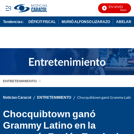
EN VIVO
Noticias C
Tendencias:
DÉFICIT FISCAL
MURIÓ ALFONSO LIZARAZO
ABELARDO
PUBLICIDAD
ENTRETENIMIENTO
/
/
Noticias Caracol
ENTRETENIMIENTO
Chocquibtown ganó Grammy Latino en
Chocquibtown ganó
Grammy Latino en la