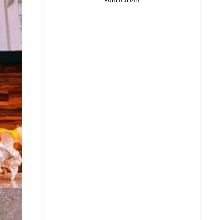
PUBLICIDAD
Facebook
X
Whatsapp
Copiar enlace
Telegram
LinkedIn