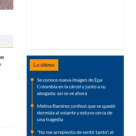
ho
.
Lo último
Se conoce nueva imagen de Epa
Colombia en la cárcel y junto a su
abogada: así se ve ahora
Melina Ramírez confesó que se quedó
dormida al volante y estuvo cerca de
una tragedia
"No me arrepiento de sentir tanto", el