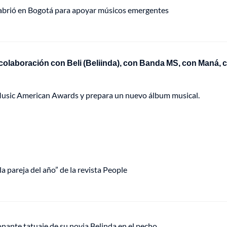
 abrió en Bogotá para apoyar músicos emergentes
colaboración con Beli (Beliinda), con Banda MS, con Maná, 
 Music American Awards y prepara un nuevo álbum musical.
a pareja del año” de la revista People
nante tatuaje de su novia Belinda en el pecho