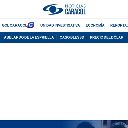
GOL CARACOL
UNIDAD INVESTIGATIVA
ECONOMÍA
REPORTA
ABELARDO DE LA ESPRIELLA
CASO BLESSD
PRECIO DEL DÓLAR
PUBLICIDAD