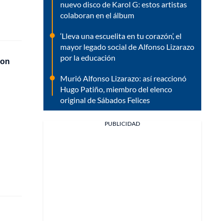
nuevo disco de Karol G: estos artistas
colaboran en el álbum
‘Lleva una escuelita en tu corazón’, el
mayor legado social de Alfonso Lizarazo
por la educación
con
Murió Alfonso Lizarazo: así reaccionó
Hugo Patiño, miembro del elenco
original de Sábados Felices
PUBLICIDAD