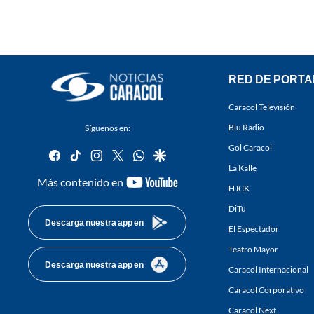
RED DE PORTA
Caracol Televisión
Blu Radio
Síguenos en:
Gol Caracol
facebook
tiktok
instagram
twitter
whatsapp
google
La Kalle
youtube-
Más contenido en
HJCK
footer
DiTu
Descarga nuestra app en
El Espectador
Teatro Mayor
Descarga nuestra app en
Caracol Internacional
Caracol Corporativo
Caracol Next