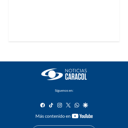
Síguenos en:
facebook
tiktok
instagram
twitter
whatsapp
google
youtube-
Más contenido en
footer