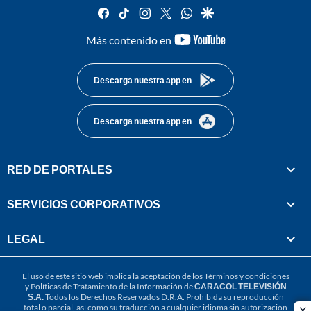
facebook
tiktok
instagram
twitter
whatsapp
google
youtube-
Más contenido en
footer
Descarga nuestra app en
Descarga nuestra app en
RED DE PORTALES
SERVICIOS CORPORATIVOS
LEGAL
El uso de este sitio web implica la aceptación de los
Términos y condiciones
y
Políticas de Tratamiento de la Información
de
CARACOL TELEVISIÓN
S.A.
Todos los Derechos Reservados D.R.A. Prohibida su reproducción
total o parcial, así como su traducción a cualquier idioma sin autorización