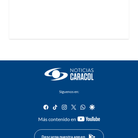
Síguenos en:
facebook
tiktok
instagram
twitter
whatsapp
google
youtube-
Más contenido en
footer
Descarga nuestra app en