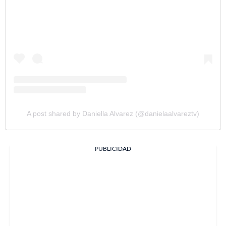
A post shared by Daniella Alvarez (@danielaalvareztv)
PUBLICIDAD