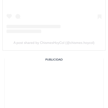
A post shared by ChismesHoyCol (@chismes.hoycol)
PUBLICIDAD