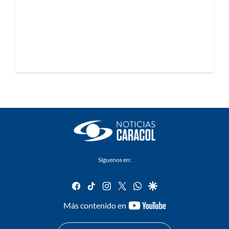
Síguenos en:
facebook
tiktok
instagram
twitter
whatsapp
google
youtube-
Más contenido en
footer