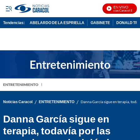
EN VIVO
Noticias Caracol En Vivo
Tendencias:
ABELARDO DE LA ESPRIELLA
GABINETE
DONALD TR
PUBLICIDAD
ENTRETENIMIENTO
/
/
Noticias Caracol
ENTRETENIMIENTO
Danna García sigue en terapia, todav
Danna García sigue en
terapia, todavía por las