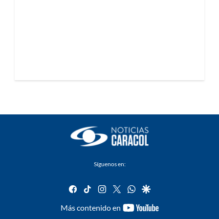
Síguenos en:
facebook
tiktok
instagram
twitter
whatsapp
google
youtube-
Más contenido en
footer