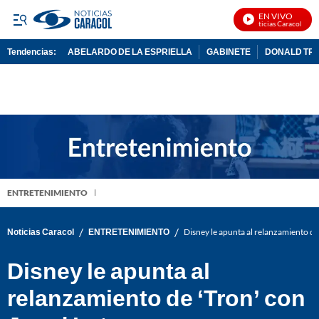
EN VIVO
Noticias Caracol En Vi
Tendencias:
ABELARDO DE LA ESPRIELLA
GABINETE
DONALD TR
PUBLICIDAD
ENTRETENIMIENTO
/
/
Noticias Caracol
ENTRETENIMIENTO
Disney le apunta al relanzamiento d
Disney le apunta al
relanzamiento de ‘Tron’ con