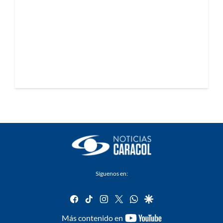
Síguenos en:
facebook
tiktok
instagram
twitter
whatsapp
google
youtube-
Más contenido en