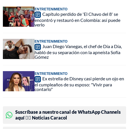
ENTRETENIMIENTO
Capítulo perdido de 'El Chavo del 8' se
encontró y restauró en Colombia: así puede
verlo
ENTRETENIMIENTO
Juan Diego Vanegas, el chef de Día a Día,
habló de su separación con la apneísta Sofía
Gómez
ENTRETENIMIENTO
Ex estrella de Disney casi pierde un ojo en
el cumpleaños de su esposo: "Vivir para
contarlo"
Suscríbase a nuestro canal de WhatsApp Channels
aquí 👉🏻 Noticias Caracol