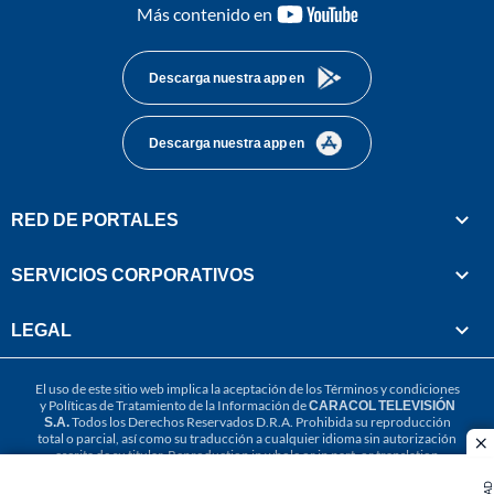
youtube-
Más contenido en
footer
Descarga nuestra app en
Descarga nuestra app en
RED DE PORTALES
SERVICIOS CORPORATIVOS
LEGAL
El uso de este sitio web implica la aceptación de los
Términos y condiciones
y
Políticas de Tratamiento de la Información
de
CARACOL TELEVISIÓN
S.A.
Todos los Derechos Reservados D.R.A. Prohibida su reproducción
total o parcial, así como su traducción a cualquier idioma sin autorización
cl
escrita de su titular. Reproduction in whole or in part, or translation
without written permission is prohibited. All rights reserved 2025.