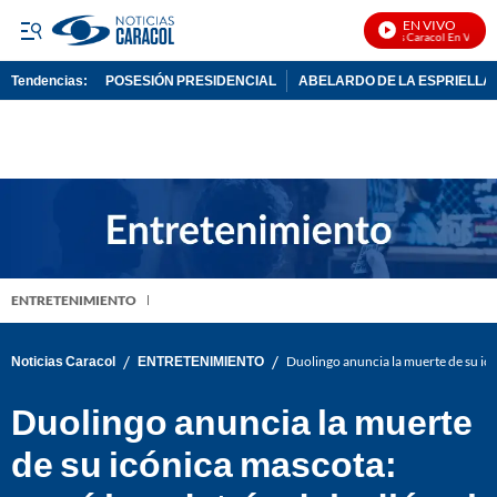
EN VIVO
Noticias Caracol En Vivo
Tendencias:
POSESIÓN PRESIDENCIAL
ABELARDO DE LA ESPRIELLA
PUBLICIDAD
ENTRETENIMIENTO
/
/
Noticias Caracol
ENTRETENIMIENTO
Duolingo anuncia la muerte de su icó
Duolingo anuncia la muerte
de su icónica mascota: