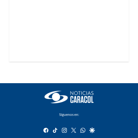
Síguenos en:
facebook
tiktok
instagram
twitter
whatsapp
google