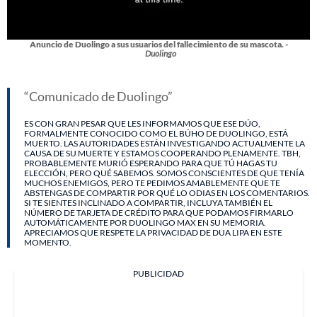
Anuncio de Duolingo a sus usuarios del fallecimiento de su mascota. -
Duolingo
Comunicado de Duolingo
ES CON GRAN PESAR QUE LES INFORMAMOS QUE ESE DÚO,
FORMALMENTE CONOCIDO COMO EL BÚHO DE DUOLINGO, ESTÁ
MUERTO. LAS AUTORIDADES ESTÁN INVESTIGANDO ACTUALMENTE LA
CAUSA DE SU MUERTE Y ESTAMOS COOPERANDO PLENAMENTE. TBH,
PROBABLEMENTE MURIÓ ESPERANDO PARA QUE TÚ HAGAS TU
ELECCIÓN, PERO QUÉ SABEMOS. SOMOS CONSCIENTES DE QUE TENÍA
MUCHOS ENEMIGOS, PERO TE PEDIMOS AMABLEMENTE QUE TE
ABSTENGAS DE COMPARTIR POR QUÉ LO ODIAS EN LOS COMENTARIOS.
SI TE SIENTES INCLINADO A COMPARTIR, INCLUYA TAMBIÉN EL
NÚMERO DE TARJETA DE CRÉDITO PARA QUE PODAMOS FIRMARLO
AUTOMÁTICAMENTE POR DUOLINGO MAX EN SU MEMORIA.
APRECIAMOS QUE RESPETE LA PRIVACIDAD DE DUA LIPA EN ESTE
MOMENTO.
PUBLICIDAD