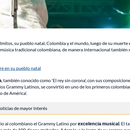
lmitos, su pueblo natal, Colombia y el mundo, luego de su muerte 
música tradicional colombiana, de manera internacional también r
re en su pueblo natal
a
, también conocido como 'El rey sin corona', con sus composicione
 los Grammy Latinos, se convirtió en uno de los primeros colombi
 de América'.
 noticias de mayor interés
 dio al colombiano el Grammy Latino por
excelencia musical
. El t
s más de 100 discos grabados. Además, a lo largo de su carrera ex