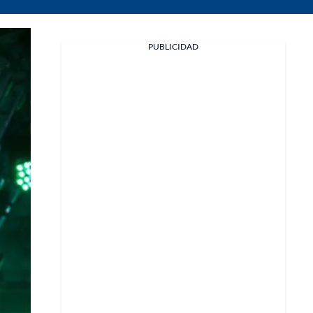
PUBLICIDAD
Facebook
X
Whatsapp
Copiar enlace
Telegram
LinkedIn