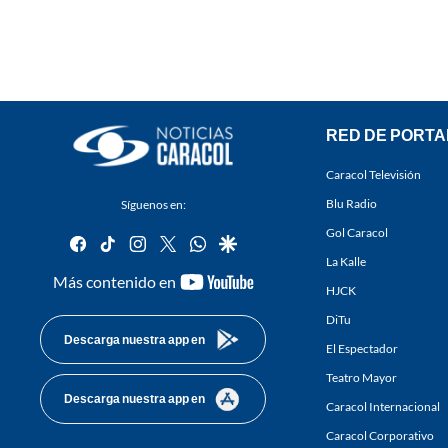
RED DE PORTA
Caracol Televisión
Blu Radio
Síguenos en:
Gol Caracol
facebook
tiktok
instagram
twitter
whatsapp
google
La Kalle
youtube-
Más contenido en
HJCK
footer
DiTu
Descarga nuestra app en
El Espectador
Teatro Mayor
Descarga nuestra app en
Caracol Internacional
Caracol Corporativo