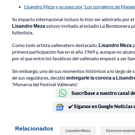
Lisandro Meza y su paso por 'Los corraleros de Majagua
Su impacto internacional incluso lo hizo ser admirado por el
Lisandro Meza
estuvo invitado al estadio La Bombonera pa
futbolista.
Como todo artista vallenatero destacado,
Lisandro Meza
p
primera participación fue en el año 1969 y, aunque no alca
por el que entre los fanáticos del vallenato empezó a ser ll
Sin embargo, uno de sus momentos históricos a lo largo de s
de sus seguidores, decidió
entregarle la corona a Lisand
'Monarca del Festival Vallenato'.
Suscríbase a nuestro canal d
✔️ Síganos en Google Noticias
Relacionados
Lisandro Meza
Famosos muert