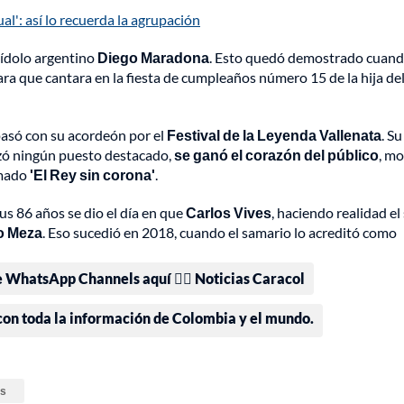
l': así lo recuerda la agrupación
 ídolo argentino
Diego Maradona
. Esto quedó demostrado cuan
ra que cantara en la fiesta de cumpleaños número 15 de la hija de
asó con su acordeón por el
Festival de la Leyenda Vallenata
. Su
nzó ningún puesto destacado,
se ganó el corazón del público
, mo
amado
'El Rey sin corona'
.
us 86 años se dio el día en que
Carlos Vives
, haciendo realidad el
ro Meza
. Eso sucedió en 2018, cuando el samario lo acreditó como
e WhatsApp Channels aquí 👉🏻 Noticias Caracol
 con toda la información de Colombia y el mundo.
os