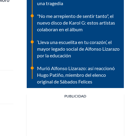
una tragedia
"No me arrepiento de sentir tanto", el
nuevo disco de Karol G: estos artistas
colaboran en el álbum
‘Lleva una escuelita en tu corazón’, el
mayor legado social de Alfonso Lizarazo
por la educación
Murió Alfonso Lizarazo: así reaccionó
Hugo Patiño, miembro del elenco
original de Sábados Felices
PUBLICIDAD