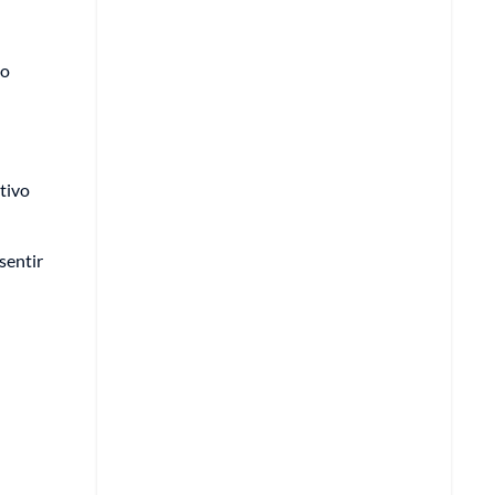
do
l
tivo
 sentir