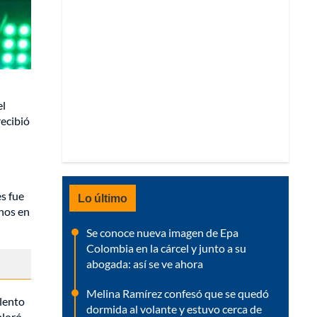
el
ecibió
s fue
Lo último
anos en
Se conoce nueva imagen de Epa
Colombia en la cárcel y junto a su
abogada: así se ve ahora
Melina Ramírez confesó que se quedó
alento
dormida al volante y estuvo cerca de
ploró