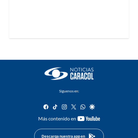
Síguenos en:
facebook
tiktok
instagram
twitter
whatsapp
google
youtube-
Más contenido en
footer
Descarga nuestra app en