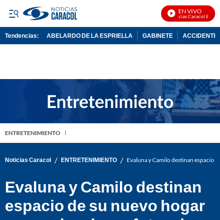
EN VIVO
Noticias Caracol En Vivo
Tendencias:
ABELARDO DE LA ESPRIELLA
GABINETE
ACCIDENTE 
PUBLICIDAD
ENTRETENIMIENTO
/
/
Noticias Caracol
ENTRETENIMIENTO
Evaluna y Camilo destinan espacio de
Evaluna y Camilo destinan
espacio de su nuevo hogar