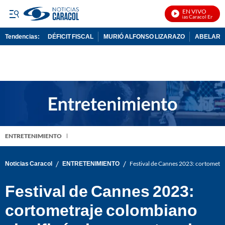
EN VIVO
Noticias Caracol En Vivo
Tendencias:
DÉFICIT FISCAL
MURIÓ ALFONSO LIZARAZO
ABELARDO
PUBLICIDAD
ENTRETENIMIENTO
/
/
Noticias Caracol
ENTRETENIMIENTO
Festival de Cannes 2023: cortometraj
Festival de Cannes 2023:
cortometraje colombiano