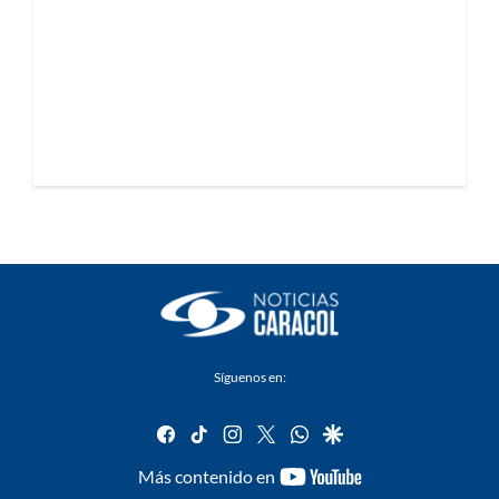
Síguenos en:
facebook
tiktok
instagram
twitter
whatsapp
google
youtube-
Más contenido en
footer