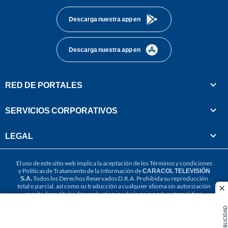
Descarga nuestra app en
Descarga nuestra app en
RED DE PORTALES
SERVICIOS CORPORATIVOS
LEGAL
El uso de este sitio web implica la aceptación de los
Términos y condiciones
y
Políticas de Tratamiento de la Información
de
CARACOL TELEVISIÓN
S.A.
Todos los Derechos Reservados D.R.A. Prohibida su reproducción
total o parcial, así como su traducción a cualquier idioma sin autorización
cl
escrita de su titular. Reproduction in whole or in part, or translation
without written permission is prohibited. All rights reserved 2025.
PUBLICIDAD
MIEMBRO DE: