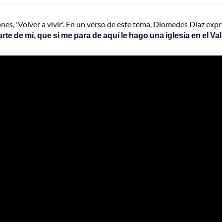
es, 'Volver a vivir'. En un verso de este tema, Diomedes Díaz expr
te de mí, que si me para de aquí le hago una iglesia en el Val