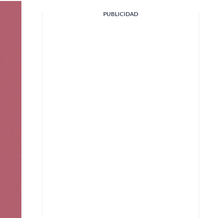
PUBLICIDAD
Facebook
X
Whatsapp
Copiar enlace
Telegram
LinkedIn