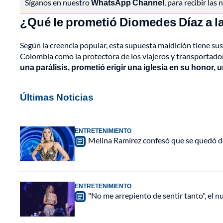
Síganos en nuestro
WhatsApp Channel
, para recibir las
¿Qué le prometió Diomedes Díaz a l
Según la creencia popular, esta supuesta maldición tiene su
Colombia como la protectora de los viajeros y transportado
una parálisis, prometió erigir una iglesia en su honor, 
Últimas Noticias
ENTRETENIMIENTO
Melina Ramírez confesó que se quedó do
ENTRETENIMIENTO
"No me arrepiento de sentir tanto", el n