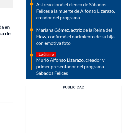
Así reaccionó el elenco de Sábados
Felices a la muerte de Alfonso Lizarazo,
creador del programa
da en
Mariana Gómez, actriz de la Reina del
sa de
Flow, confirmó el nacimiento de su hija
con emotiva foto
Lo último
Murió Alfonso Lizarazo, creador y
primer presentador del programa
Sábados Felices
PUBLICIDAD