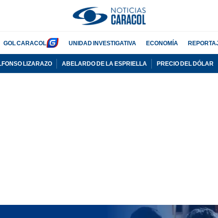
GOL CARACOL
UNIDAD INVESTIGATIVA
ECONOMÍA
REPORTA
LFONSO LIZARAZO
ABELARDO DE LA ESPRIELLA
PRECIO DEL DÓLAR
PUBLICIDAD