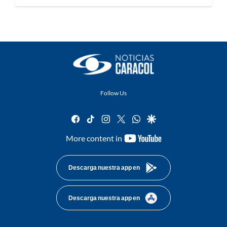
Follow Us
facebook
tiktok
instagram
twitter
whatsapp
google
youtube-
More content in
footer
Descarga nuestra app en
Descarga nuestra app en