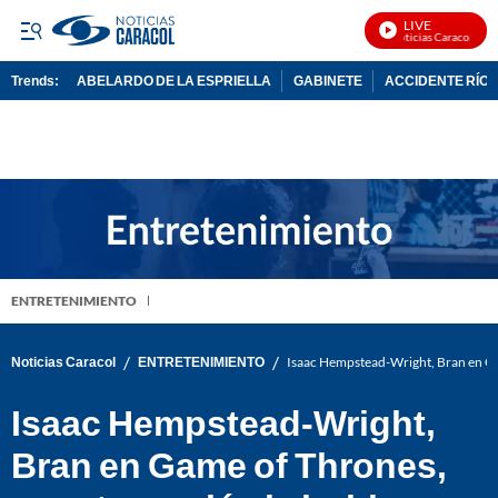
LIVE
Noticias Caracol En V
Trends:
ABELARDO DE LA ESPRIELLA
GABINETE
ACCIDENTE RÍO 
ADVERTISEMENT
ENTRETENIMIENTO
/
/
Noticias Caracol
ENTRETENIMIENTO
Isaac Hempstead-Wright, Bran en Gam
Isaac Hempstead-Wright,
Bran en Game of Thrones,